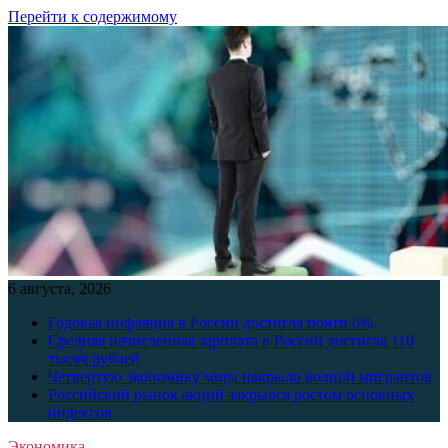
Перейти к содержимому
6 августа, 2026
Годовая инфляция в России достигла почти 6%
Средняя начисленная зарплата в России достигла 110
тысяч рублей
Четвертую экономику мира накрыло волной мигрантов
Российский рынок акций закрылся ростом основных
индексов
Экономика