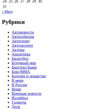
24
25
26
27
28
29
30
31
« Июл
Рубрики
Автоновости
Автособытия
Автоспорт
Автоэксперт
Актеры
Аналитика
Баскетбол
Безумный мир
Биатлон/Лыжи
Бокс/MMA
Болезни и лекарства
В мире
В России
Вещи
Военные новости
Волейбол
Гаджеты
Дети