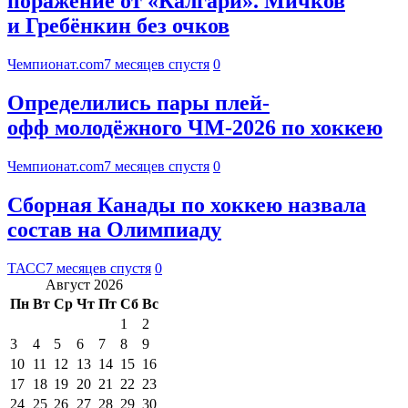
поражение от «Калгари». Мичков
и Гребёнкин без очков
Чемпионат.com
7 месяцев спустя
0
Определились пары плей-
офф молодёжного ЧМ-2026 по хоккею
Чемпионат.com
7 месяцев спустя
0
Сборная Канады по хоккею назвала
состав на Олимпиаду
ТАСС
7 месяцев спустя
0
Август 2026
Пн
Вт
Ср
Чт
Пт
Сб
Вс
1
2
3
4
5
6
7
8
9
10
11
12
13
14
15
16
17
18
19
20
21
22
23
24
25
26
27
28
29
30