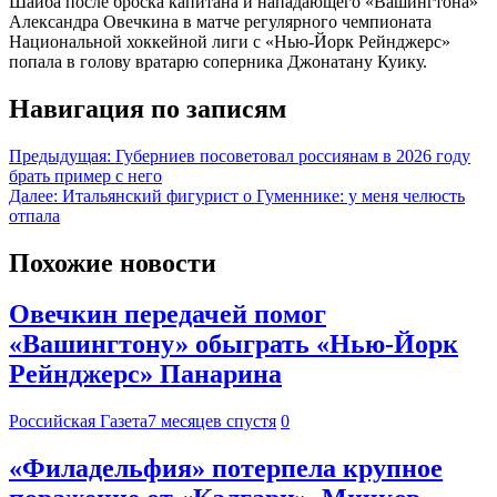
Шайба после броска капитана и нападающего «Вашингтона»
Александра Овечкина в матче регулярного чемпионата
Национальной хоккейной лиги с «Нью-Йорк Рейнджерс»
попала в голову вратарю соперника Джонатану Куику.
Навигация по записям
Предыдущая:
Губерниев посоветовал россиянам в 2026 году
брать пример с него
Далее:
Итальянский фигурист о Гуменнике: у меня челюсть
отпала
Похожие новости
Овечкин передачей помог
«Вашингтону» обыграть «Нью-Йорк
Рейнджерс» Панарина
Российская Газета
7 месяцев спустя
0
«Филадельфия» потерпела крупное