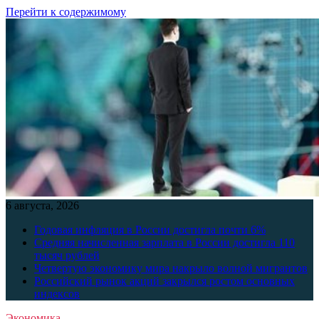
Перейти к содержимому
6 августа, 2026
Годовая инфляция в России достигла почти 6%
Средняя начисленная зарплата в России достигла 110
тысяч рублей
Четвертую экономику мира накрыло волной мигрантов
Российский рынок акций закрылся ростом основных
индексов
Экономика