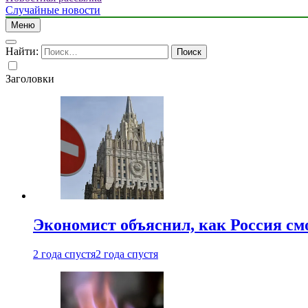
Случайные новости
Меню
Найти:
Заголовки
Экономист объяснил, как Россия см
2 года спустя
2 года спустя