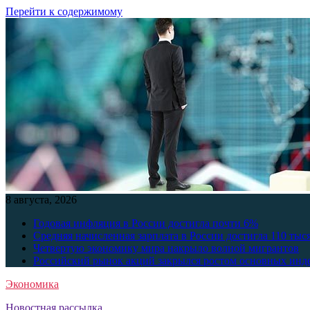
Перейти к содержимому
8 августа, 2026
Годовая инфляция в России достигла почти 6%
Средняя начисленная зарплата в России достигла 110 тыс
Четвертую экономику мира накрыло волной мигрантов
Российский рынок акций закрылся ростом основных инд
Экономика
Новостная рассылка