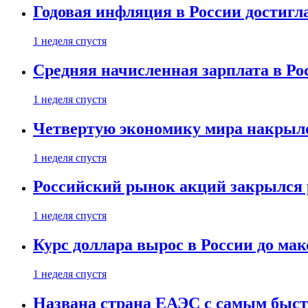
Годовая инфляция в России достигл
1 неделя спустя
Средняя начисленная зарплата в Ро
1 неделя спустя
Четвертую экономику мира накрыл
1 неделя спустя
Российский рынок акций закрылся 
1 неделя спустя
Курс доллара вырос в России до ма
1 неделя спустя
Названа страна ЕАЭС с самым быс