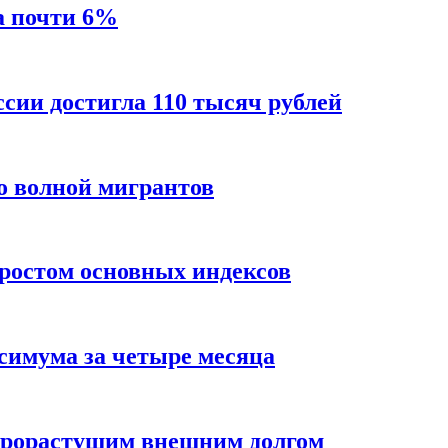
а почти 6%
ссии достигла 110 тысяч рублей
о волной мигрантов
ростом основных индексов
ксимума за четыре месяца
трорастущим внешним долгом