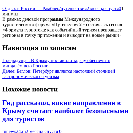
Отдых в России — Рамблер/путешествия
2 месяца спустя
0
1
минуты
В рамках деловой программы Международного
туристического форума «Путешествуй!» состоялась сессия
«Формула турпотока: как событийный туризм превращает
регионы в точку притяжения и выводит на новые рынки».
Навигация по записям
Предыдущая:
В Крыму поставили задачу обеспечить
миндалём всю Россию
Далее:
Беглов: Петербург является настоящей столицей
гастрономического туризма
Похожие новости
Гид рассказал, какие направления в
Крыму считает наиболее безопасными
для туристов
runews24.ru
2 месяца спустя
0