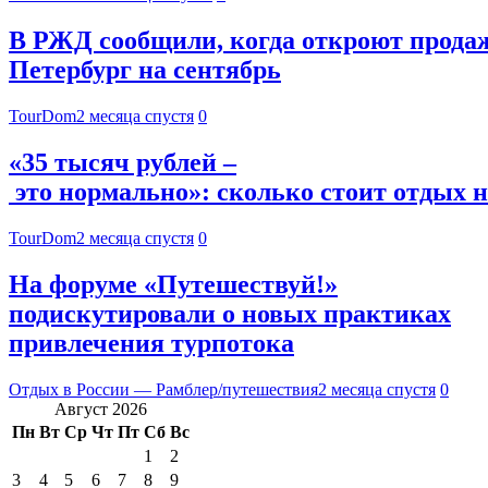
В РЖД сообщили, когда откроют продаж
Петербург на сентябрь
TourDom
2 месяца спустя
0
«35 тысяч рублей –
это нормально»: сколько стоит отдых 
TourDom
2 месяца спустя
0
На форуме «Путешествуй!»
подискутировали о новых практиках
привлечения турпотока
Отдых в России — Рамблер/путешествия
2 месяца спустя
0
Август 2026
Пн
Вт
Ср
Чт
Пт
Сб
Вс
1
2
3
4
5
6
7
8
9