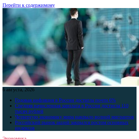
Перейти к содержимому
6 августа, 2026
Годовая инфляция в России достигла почти 6%
Средняя начисленная зарплата в России достигла 110
тысяч рублей
Четвертую экономику мира накрыло волной мигрантов
Российский рынок акций закрылся ростом основных
индексов
Экономика