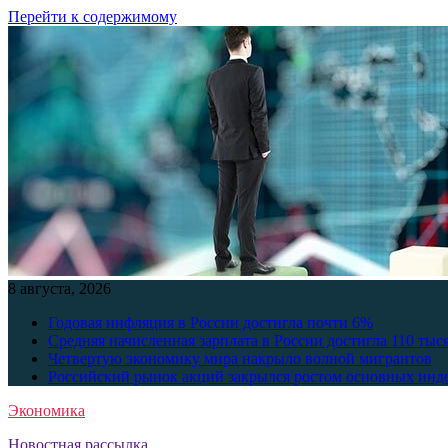
Перейти к содержимому
8 августа, 2026
Годовая инфляция в России достигла почти 6%
Средняя начисленная зарплата в России достигла 110 тыс
Четвертую экономику мира накрыло волной мигрантов
Российский рынок акций закрылся ростом основных инд
Экономика
Новостная рассылка