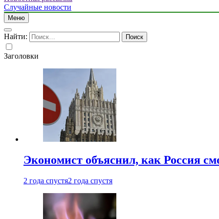
Случайные новости
Меню
Найти:
Заголовки
Экономист объяснил, как Россия см
2 года спустя
2 года спустя