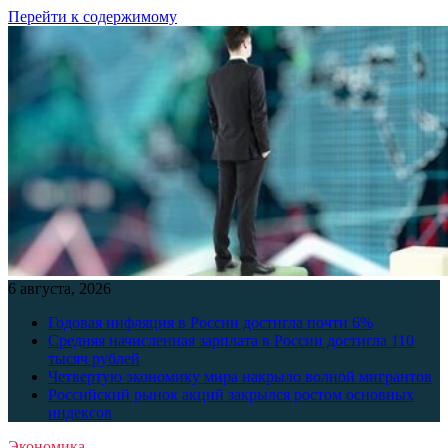
Перейти к содержимому
6 августа, 2026
Годовая инфляция в России достигла почти 6%
Средняя начисленная зарплата в России достигла 110
тысяч рублей
Четвертую экономику мира накрыло волной мигрантов
Российский рынок акций закрылся ростом основных
индексов
Экономика