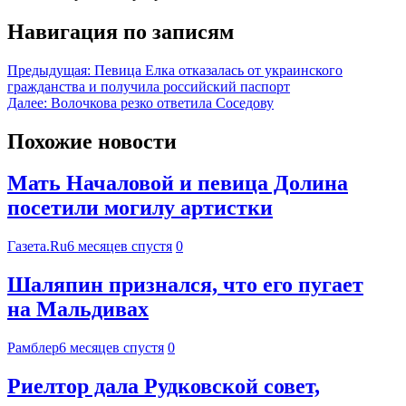
Навигация по записям
Предыдущая:
Певица Елка отказалась от украинского
гражданства и получила российский паспорт
Далее:
Волочкова резко ответила Соседову
Похожие новости
Мать Началовой и певица Долина
посетили могилу артистки
Газета.Ru
6 месяцев спустя
0
Шаляпин признался, что его пугает
на Мальдивах
Рамблер
6 месяцев спустя
0
Риелтор дала Рудковской совет,