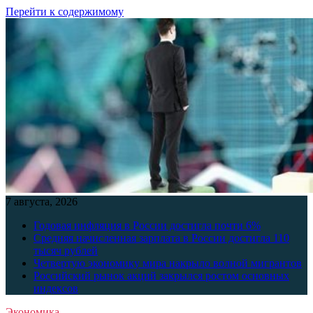
Перейти к содержимому
7 августа, 2026
Годовая инфляция в России достигла почти 6%
Средняя начисленная зарплата в России достигла 110
тысяч рублей
Четвертую экономику мира накрыло волной мигрантов
Российский рынок акций закрылся ростом основных
индексов
Экономика