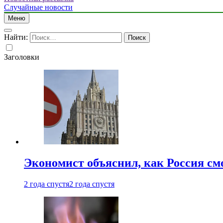
Случайные новости
Меню
Найти:
Заголовки
Экономист объяснил, как Россия см
2 года спустя
2 года спустя