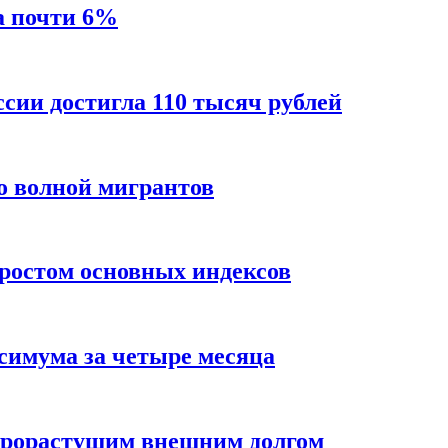
а почти 6%
ссии достигла 110 тысяч рублей
о волной мигрантов
ростом основных индексов
ксимума за четыре месяца
трорастущим внешним долгом