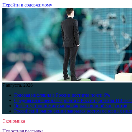
Перейти к содержимому
7 августа, 2026
Годовая инфляция в России достигла почти 6%
Средняя начисленная зарплата в России достигла 110 тыс
Четвертую экономику мира накрыло волной мигрантов
Российский рынок акций закрылся ростом основных инд
Экономика
Новостная рассылка