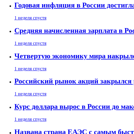
Годовая инфляция в России достигл
1 неделя спустя
Средняя начисленная зарплата в Ро
1 неделя спустя
Четвертую экономику мира накрыл
1 неделя спустя
Российский рынок акций закрылся 
1 неделя спустя
Курс доллара вырос в России до ма
1 неделя спустя
Названа страна ЕАЭС с самым быс