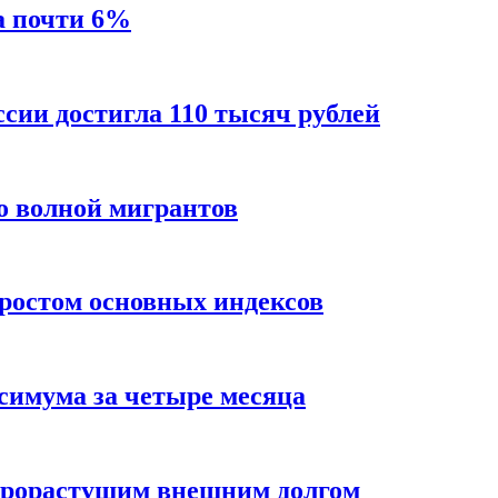
а почти 6%
ссии достигла 110 тысяч рублей
о волной мигрантов
ростом основных индексов
ксимума за четыре месяца
трорастущим внешним долгом