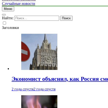
Случайные новости
Меню
Найти:
Заголовки
Экономист объяснил, как Россия см
2 года спустя
2 года спустя