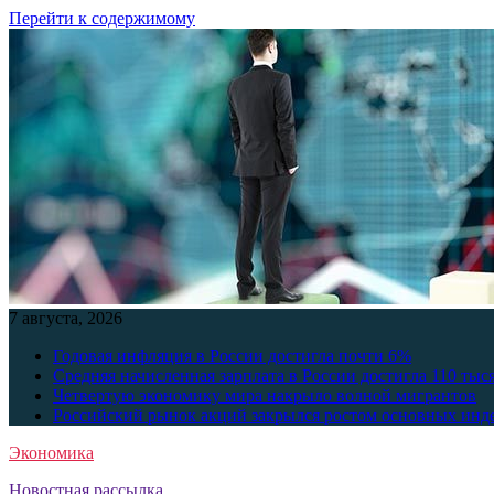
Перейти к содержимому
7 августа, 2026
Годовая инфляция в России достигла почти 6%
Средняя начисленная зарплата в России достигла 110 тыс
Четвертую экономику мира накрыло волной мигрантов
Российский рынок акций закрылся ростом основных инд
Экономика
Новостная рассылка