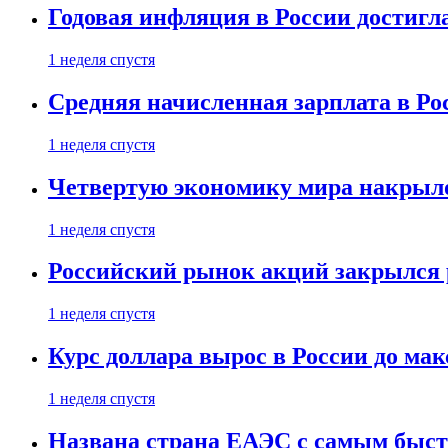
Годовая инфляция в России достигл
1 неделя спустя
Средняя начисленная зарплата в Ро
1 неделя спустя
Четвертую экономику мира накрыл
1 неделя спустя
Российский рынок акций закрылся 
1 неделя спустя
Курс доллара вырос в России до ма
1 неделя спустя
Названа страна ЕАЭС с самым быс