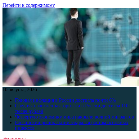
Перейти к содержимому
10 августа, 2026
Годовая инфляция в России достигла почти 6%
Средняя начисленная зарплата в России достигла 110
тысяч рублей
Четвертую экономику мира накрыло волной мигрантов
Российский рынок акций закрылся ростом основных
индексов
Экономика