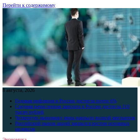
Перейти к содержимому
8 августа, 2026
Годовая инфляция в России достигла почти 6%
Средняя начисленная зарплата в России достигла 110
тысяч рублей
Четвертую экономику мира накрыло волной мигрантов
Российский рынок акций закрылся ростом основных
индексов
Экономика