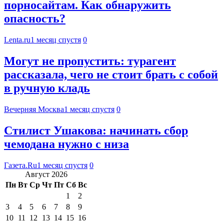
порносайтам. Как обнаружить
опасность?
Lenta.ru
1 месяц спустя
0
Могут не пропустить: турагент
рассказала, чего не стоит брать с собой
в ручную кладь
Вечерняя Москва
1 месяц спустя
0
Стилист Ушакова: начинать сбор
чемодана нужно с низа
Газета.Ru
1 месяц спустя
0
Август 2026
Пн
Вт
Ср
Чт
Пт
Сб
Вс
1
2
3
4
5
6
7
8
9
10
11
12
13
14
15
16