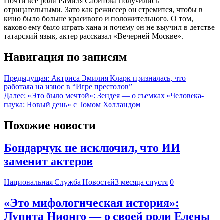
Почти все роли Рамиля Сабитова получились
отрицательными. Зато как режиссер он стремится, чтобы в
кино было больше красивого и положительного. О том,
каково ему было играть хана и почему он не выучил в детстве
татарский язык, актер рассказал «Вечерней Москве».
Навигация по записям
Предыдущая:
Актриса Эмилия Кларк призналась, что
работала на износ в “Игре престолов”
Далее:
«Это было мечтой»: Зендея — о съемках «Человека-
паука: Новый день» с Томом Холландом
Похожие новости
Бондарчук не исключил, что ИИ
заменит актеров
Национальная Служба Новостей
3 месяца спустя
0
«Это мифологическая история»:
Лупита Нионго — о своей роли Елены