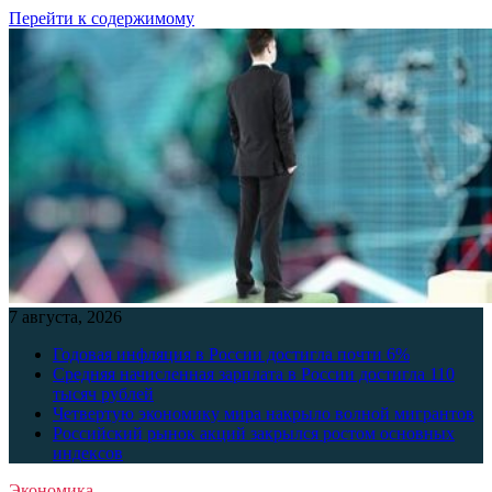
Перейти к содержимому
7 августа, 2026
Годовая инфляция в России достигла почти 6%
Средняя начисленная зарплата в России достигла 110
тысяч рублей
Четвертую экономику мира накрыло волной мигрантов
Российский рынок акций закрылся ростом основных
индексов
Экономика