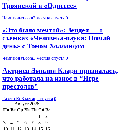
Троянской в «Одиссее»
Чемпионат.com
3 месяца спустя
0
«Это было мечтой»: Зендея — о
съемках «Человека-паука: Новый
день» с Томом Холландом
Чемпионат.com
3 месяца спустя
0
Актриса Эмилия Кларк призналась,
что работала на износ в “Игре
престолов”
Газета.Ru
3 месяца спустя
0
Август 2026
Пн
Вт
Ср
Чт
Пт
Сб
Вс
1
2
3
4
5
6
7
8
9
10
11
12
13
14
15
16