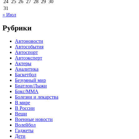
24
25
26
27
28
29
30
31
« Июл
Рубрики
Автоновости
Автособытия
Автоспорт
Автоэксперт
Актеры
Аналитика
Баскетбол
Безумный мир
Биатлон/Лыжи
Бокс/MMA
Болезни и лекарства
В мире
В России
Вещи
Военные новости
Волейбол
Гаджеты
Дети