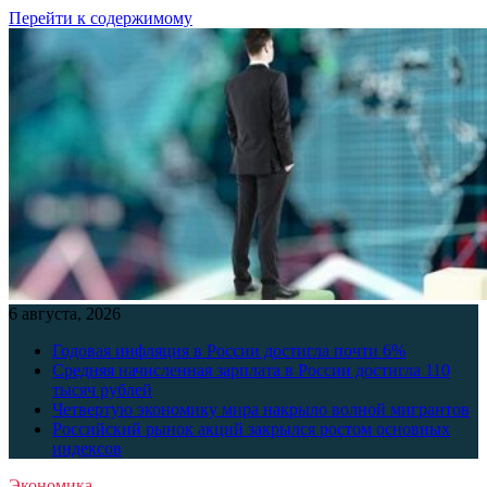
Перейти к содержимому
6 августа, 2026
Годовая инфляция в России достигла почти 6%
Средняя начисленная зарплата в России достигла 110
тысяч рублей
Четвертую экономику мира накрыло волной мигрантов
Российский рынок акций закрылся ростом основных
индексов
Экономика