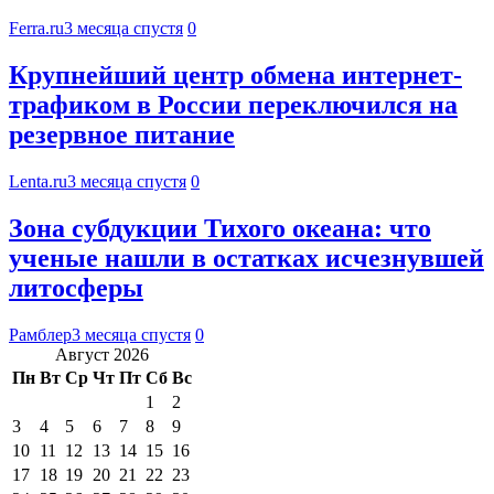
Ferra.ru
3 месяца спустя
0
Крупнейший центр обмена интернет-
трафиком в России переключился на
резервное питание
Lenta.ru
3 месяца спустя
0
Зона субдукции Тихого океана: что
ученые нашли в остатках исчезнувшей
литосферы
Рамблер
3 месяца спустя
0
Август 2026
Пн
Вт
Ср
Чт
Пт
Сб
Вс
1
2
3
4
5
6
7
8
9
10
11
12
13
14
15
16
17
18
19
20
21
22
23