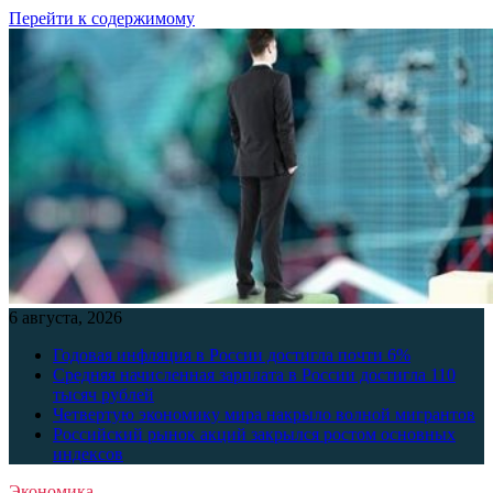
Перейти к содержимому
6 августа, 2026
Годовая инфляция в России достигла почти 6%
Средняя начисленная зарплата в России достигла 110
тысяч рублей
Четвертую экономику мира накрыло волной мигрантов
Российский рынок акций закрылся ростом основных
индексов
Экономика