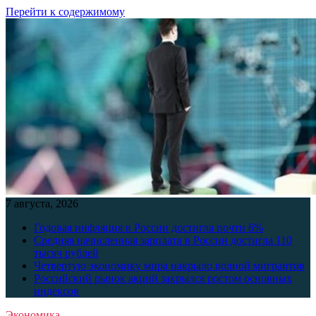
Перейти к содержимому
7 августа, 2026
Годовая инфляция в России достигла почти 6%
Средняя начисленная зарплата в России достигла 110
тысяч рублей
Четвертую экономику мира накрыло волной мигрантов
Российский рынок акций закрылся ростом основных
индексов
Экономика