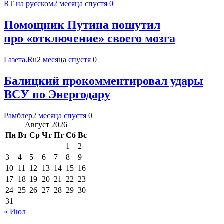
RT на русском
2 месяца спустя
0
Помощник Путина пошутил
про «отключение» своего мозга
Газета.Ru
2 месяца спустя
0
Балицкий прокомментировал удары
ВСУ по Энергодару
Рамблер
2 месяца спустя
0
Август 2026
Пн
Вт
Ср
Чт
Пт
Сб
Вс
1
2
3
4
5
6
7
8
9
10
11
12
13
14
15
16
17
18
19
20
21
22
23
24
25
26
27
28
29
30
31
« Июл