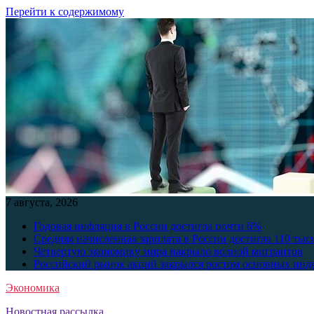
Перейти к содержимому
7 августа, 2026
Годовая инфляция в России достигла почти 6%
Средняя начисленная зарплата в России достигла 110 тыс
Четвертую экономику мира накрыло волной мигрантов
Российский рынок акций закрылся ростом основных инд
Экономика
Новостная рассылка