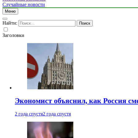
Случайные новости
Меню
Найти:
Заголовки
Экономист объяснил, как Россия см
2 года спустя
2 года спустя