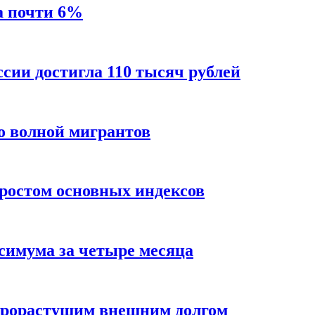
а почти 6%
ссии достигла 110 тысяч рублей
о волной мигрантов
ростом основных индексов
ксимума за четыре месяца
трорастущим внешним долгом