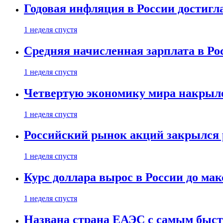
Годовая инфляция в России достигл
1 неделя спустя
Средняя начисленная зарплата в Ро
1 неделя спустя
Четвертую экономику мира накрыл
1 неделя спустя
Российский рынок акций закрылся 
1 неделя спустя
Курс доллара вырос в России до ма
1 неделя спустя
Названа страна ЕАЭС с самым быс