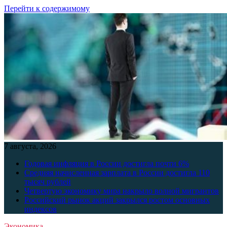
Перейти к содержимому
7 августа, 2026
Годовая инфляция в России достигла почти 6%
Средняя начисленная зарплата в России достигла 110
тысяч рублей
Четвертую экономику мира накрыло волной мигрантов
Российский рынок акций закрылся ростом основных
индексов
Экономика