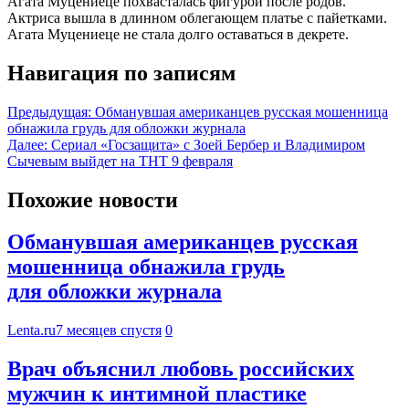
Агата Муцениеце похвасталась фигурой после родов.
Актриса вышла в длинном облегающем платье с пайетками.
Агата Муцениеце не стала долго оставаться в декрете.
Навигация по записям
Предыдущая:
Обманувшая американцев русская мошенница
обнажила грудь для обложки журнала
Далее:
Сериал «Госзащита» с Зоей Бербер и Владимиром
Сычевым выйдет на ТНТ 9 февраля
Похожие новости
Обманувшая американцев русская
мошенница обнажила грудь
для обложки журнала
Lenta.ru
7 месяцев спустя
0
Врач объяснил любовь российских
мужчин к интимной пластике