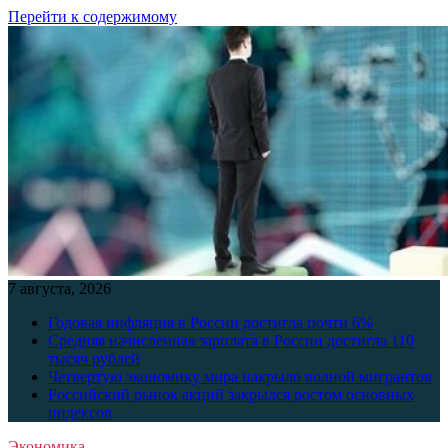
Перейти к содержимому
7 августа, 2026
Годовая инфляция в России достигла почти 6%
Средняя начисленная зарплата в России достигла 110
тысяч рублей
Четвертую экономику мира накрыло волной мигрантов
Российский рынок акций закрылся ростом основных
индексов
Экономика