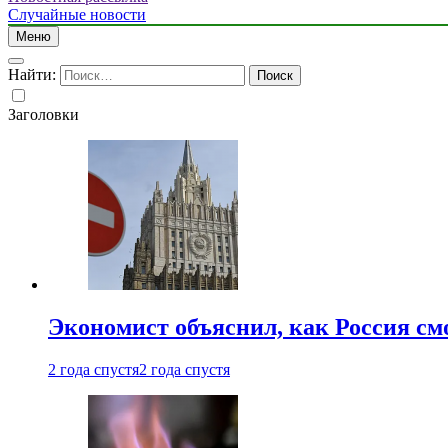
Случайные новости
Меню
Найти:
Заголовки
Экономист объяснил, как Россия см
2 года спустя
2 года спустя