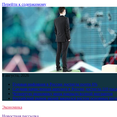
Перейти к содержимому
8 августа, 2026
Годовая инфляция в России достигла почти 6%
Средняя начисленная зарплата в России достигла 110 тыс
Четвертую экономику мира накрыло волной мигрантов
Российский рынок акций закрылся ростом основных инд
Экономика
Новостная рассылка