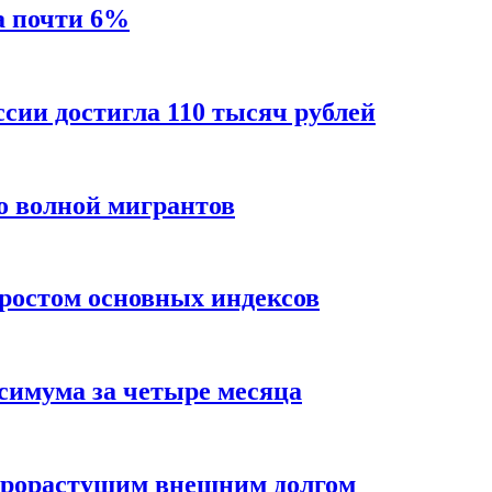
а почти 6%
ссии достигла 110 тысяч рублей
о волной мигрантов
ростом основных индексов
ксимума за четыре месяца
трорастущим внешним долгом