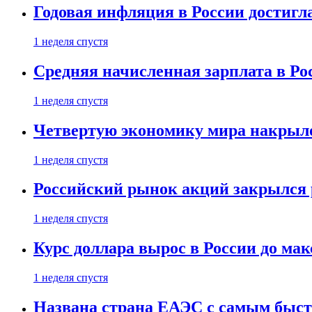
Годовая инфляция в России достигл
1 неделя спустя
Средняя начисленная зарплата в Ро
1 неделя спустя
Четвертую экономику мира накрыл
1 неделя спустя
Российский рынок акций закрылся 
1 неделя спустя
Курс доллара вырос в России до ма
1 неделя спустя
Названа страна ЕАЭС с самым быс