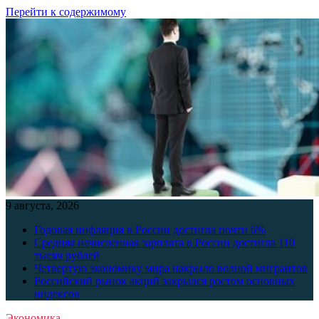
Перейти к содержимому
9 августа, 2026
Годовая инфляция в России достигла почти 6%
Средняя начисленная зарплата в России достигла 110
тысяч рублей
Четвертую экономику мира накрыло волной мигрантов
Российский рынок акций закрылся ростом основных
индексов
Экономика