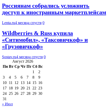
Россиянам собрались усложнить
доступ к иностранным маркетплейсам
Lenta.ru
4 месяца спустя
0
Wildberries & Russ купила
«Ситимобил», «Таксовичкоф» и
«Грузовичкоф»
Sostav.ru
4 месяца спустя
0
Август 2026
Пн
Вт
Ср
Чт
Пт
Сб
Вс
1
2
3
4
5
6
7
8
9
10
11
12
13
14
15
16
17
18
19
20
21
22
23
24
25
26
27
28
29
30
31
« Июл