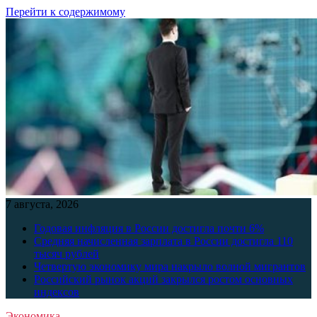
Перейти к содержимому
7 августа, 2026
Годовая инфляция в России достигла почти 6%
Средняя начисленная зарплата в России достигла 110
тысяч рублей
Четвертую экономику мира накрыло волной мигрантов
Российский рынок акций закрылся ростом основных
индексов
Экономика