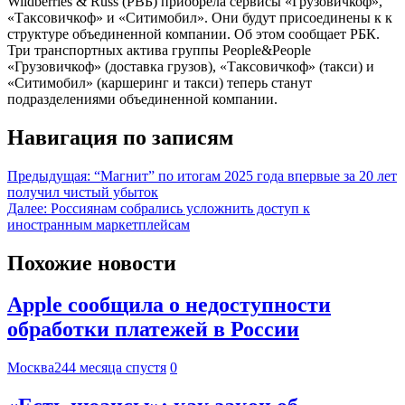
Wildberries & Russ (РВБ) приобрела сервисы «Грузовичкоф»,
«Таксовичкоф» и «Ситимобил». Они будут присоединены к к
структуре объединенной компании. Об этом сообщает РБК.
Три транспортных актива группы People&People
«Грузовичкоф» (доставка грузов), «Таксовичкоф» (такси) и
«Ситимобил» (каршеринг и такси) теперь станут
подразделениями объединенной компании.
Навигация по записям
Предыдущая:
“Магнит” по итогам 2025 года впервые за 20 лет
получил чистый убыток
Далее:
Россиянам собрались усложнить доступ к
иностранным маркетплейсам
Похожие новости
Apple сообщила о недоступности
обработки платежей в России
Москва24
4 месяца спустя
0