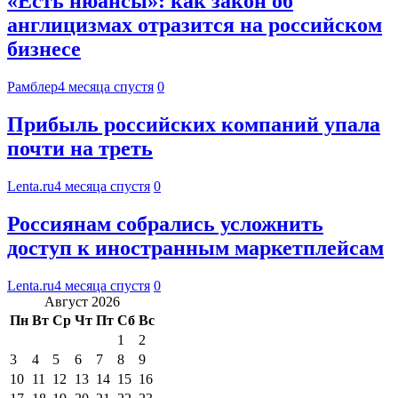
«Есть нюансы»: как закон об
англицизмах отразится на российском
бизнесе
Рамблер
4 месяца спустя
0
Прибыль российских компаний упала
почти на треть
Lenta.ru
4 месяца спустя
0
Россиянам собрались усложнить
доступ к иностранным маркетплейсам
Lenta.ru
4 месяца спустя
0
Август 2026
Пн
Вт
Ср
Чт
Пт
Сб
Вс
1
2
3
4
5
6
7
8
9
10
11
12
13
14
15
16