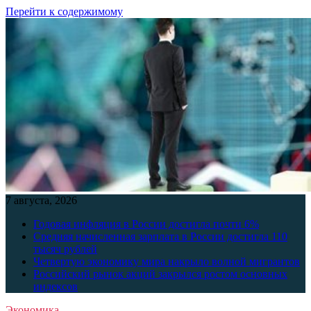
Перейти к содержимому
7 августа, 2026
Годовая инфляция в России достигла почти 6%
Средняя начисленная зарплата в России достигла 110
тысяч рублей
Четвертую экономику мира накрыло волной мигрантов
Российский рынок акций закрылся ростом основных
индексов
Экономика