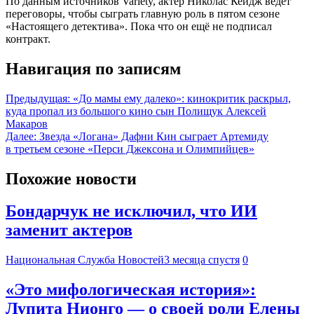
По данным источников Variety, актёр Николас Кейдж ведёт
переговоры, чтобы сыграть главную роль в пятом сезоне
«Настоящего детектива». Пока что он ещё не подписал
контракт.
Навигация по записям
Предыдущая:
«До мамы ему далеко»: кинокритик раскрыл,
куда пропал из большого кино сын Полищук Алексей
Макаров
Далее:
Звезда «Логана» Дафни Кин сыграет Артемиду
в третьем сезоне «Перси Джексона и Олимпийцев»
Похожие новости
Бондарчук не исключил, что ИИ
заменит актеров
Национальная Служба Новостей
3 месяца спустя
0
«Это мифологическая история»:
Лупита Нионго — о своей роли Елены