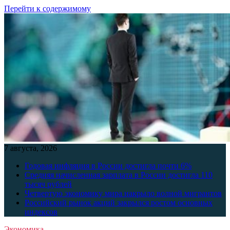
Перейти к содержимому
7 августа, 2026
Годовая инфляция в России достигла почти 6%
Средняя начисленная зарплата в России достигла 110
тысяч рублей
Четвертую экономику мира накрыло волной мигрантов
Российский рынок акций закрылся ростом основных
индексов
Экономика