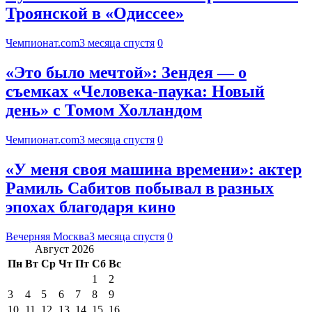
Троянской в «Одиссее»
Чемпионат.com
3 месяца спустя
0
«Это было мечтой»: Зендея — о
съемках «Человека-паука: Новый
день» с Томом Холландом
Чемпионат.com
3 месяца спустя
0
«У меня своя машина времени»: актер
Рамиль Сабитов побывал в разных
эпохах благодаря кино
Вечерняя Москва
3 месяца спустя
0
Август 2026
Пн
Вт
Ср
Чт
Пт
Сб
Вс
1
2
3
4
5
6
7
8
9
10
11
12
13
14
15
16