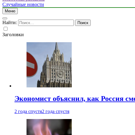
Случайные новости
Меню
Найти:
Заголовки
Экономист объяснил, как Россия см
2 года спустя
2 года спустя