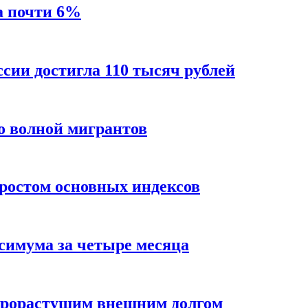
а почти 6%
ссии достигла 110 тысяч рублей
о волной мигрантов
ростом основных индексов
ксимума за четыре месяца
трорастущим внешним долгом