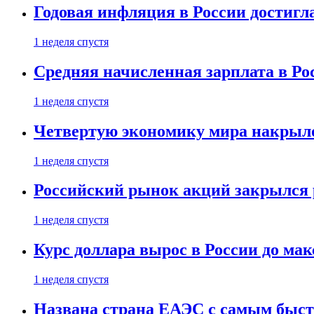
Годовая инфляция в России достигл
1 неделя спустя
Средняя начисленная зарплата в Ро
1 неделя спустя
Четвертую экономику мира накрыл
1 неделя спустя
Российский рынок акций закрылся 
1 неделя спустя
Курс доллара вырос в России до ма
1 неделя спустя
Названа страна ЕАЭС с самым быс