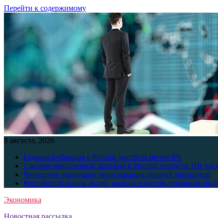
Перейти к содержимому
8 августа, 2026
Годовая инфляция в России достигла почти 6%
Средняя начисленная зарплата в России достигла 110 тыс
Четвертую экономику мира накрыло волной мигрантов
Российский рынок акций закрылся ростом основных инд
Экономика
Новостная рассылка