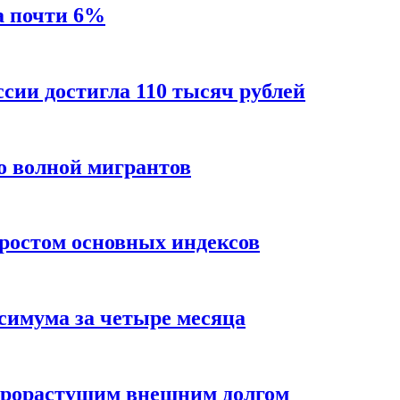
а почти 6%
ссии достигла 110 тысяч рублей
о волной мигрантов
ростом основных индексов
ксимума за четыре месяца
трорастущим внешним долгом