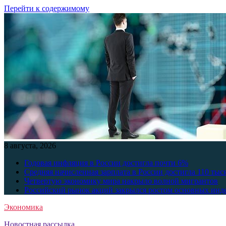
Перейти к содержимому
8 августа, 2026
Годовая инфляция в России достигла почти 6%
Средняя начисленная зарплата в России достигла 110 тыс
Четвертую экономику мира накрыло волной мигрантов
Российский рынок акций закрылся ростом основных инд
Экономика
Новостная рассылка