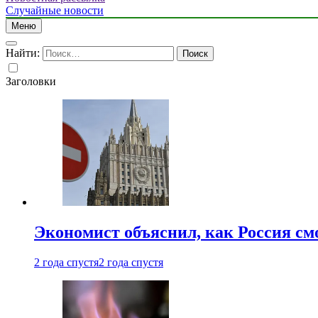
Случайные новости
Меню
Найти:
Заголовки
Экономист объяснил, как Россия см
2 года спустя
2 года спустя