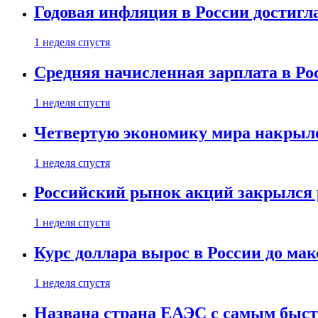
Годовая инфляция в России достигл
1 неделя спустя
Средняя начисленная зарплата в Ро
1 неделя спустя
Четвертую экономику мира накрыл
1 неделя спустя
Российский рынок акций закрылся 
1 неделя спустя
Курс доллара вырос в России до ма
1 неделя спустя
Названа страна ЕАЭС с самым быс