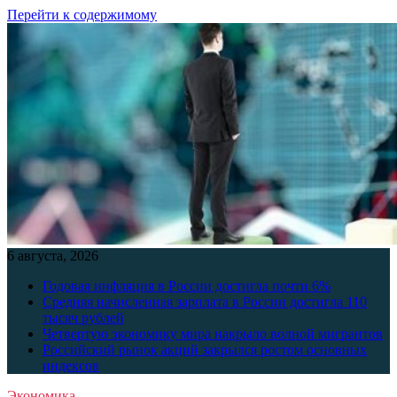
Перейти к содержимому
6 августа, 2026
Годовая инфляция в России достигла почти 6%
Средняя начисленная зарплата в России достигла 110
тысяч рублей
Четвертую экономику мира накрыло волной мигрантов
Российский рынок акций закрылся ростом основных
индексов
Экономика