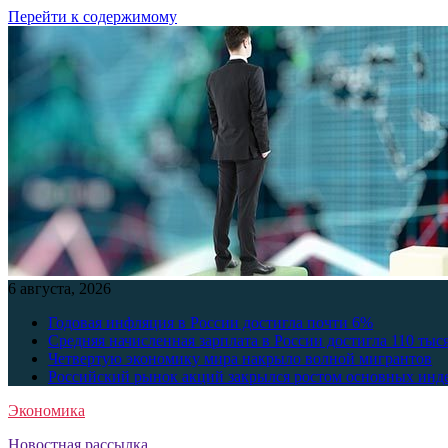
Перейти к содержимому
6 августа, 2026
Годовая инфляция в России достигла почти 6%
Средняя начисленная зарплата в России достигла 110 тыс
Четвертую экономику мира накрыло волной мигрантов
Российский рынок акций закрылся ростом основных инд
Экономика
Новостная рассылка