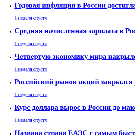
Годовая инфляция в России достигл
1 неделя спустя
Средняя начисленная зарплата в Ро
1 неделя спустя
Четвертую экономику мира накрыл
1 неделя спустя
Российский рынок акций закрылся 
1 неделя спустя
Курс доллара вырос в России до ма
1 неделя спустя
Названа страна ЕАЭС с самым быс