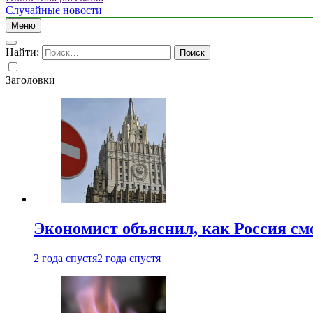
Случайные новости
Меню
Найти:
Заголовки
Экономист объяснил, как Россия см
2 года спустя
2 года спустя