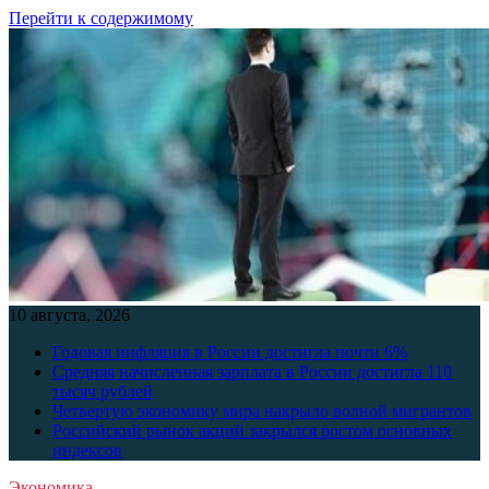
Перейти к содержимому
10 августа, 2026
Годовая инфляция в России достигла почти 6%
Средняя начисленная зарплата в России достигла 110
тысяч рублей
Четвертую экономику мира накрыло волной мигрантов
Российский рынок акций закрылся ростом основных
индексов
Экономика