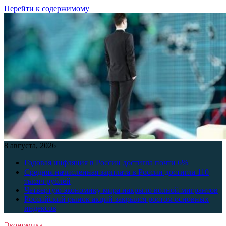
Перейти к содержимому
8 августа, 2026
Годовая инфляция в России достигла почти 6%
Средняя начисленная зарплата в России достигла 110
тысяч рублей
Четвертую экономику мира накрыло волной мигрантов
Российский рынок акций закрылся ростом основных
индексов
Экономика