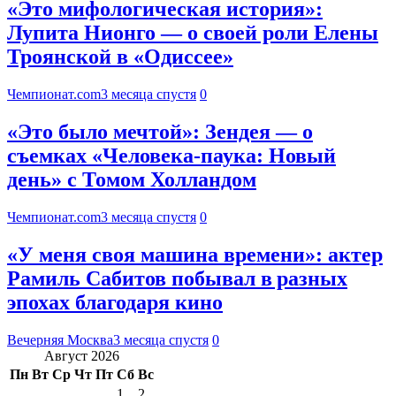
«Это мифологическая история»:
Лупита Нионго — о своей роли Елены
Троянской в «Одиссее»
Чемпионат.com
3 месяца спустя
0
«Это было мечтой»: Зендея — о
съемках «Человека-паука: Новый
день» с Томом Холландом
Чемпионат.com
3 месяца спустя
0
«У меня своя машина времени»: актер
Рамиль Сабитов побывал в разных
эпохах благодаря кино
Вечерняя Москва
3 месяца спустя
0
Август 2026
Пн
Вт
Ср
Чт
Пт
Сб
Вс
1
2