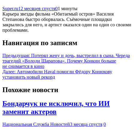
Super.ru
12 месяцев спустя
0
1 минуты
Карьера звезды фильма «Обитаемый остров» Василия
Степанова быстро оборвалась. Съёмочные площадки
закрылись для него, и артист оказался один на один со своими
проблемами.
Навигация по записям
Предыдущая:
Потерял жену и дочь, выстрелил в сына. Череда
трагедий «Володи Шарапова». Почему Конкин больше
не снимается в кино
Далее:
Автомобили Haval помогли Фёдору Конюхову
установить новый рекорд
Похожие новости
Бондарчук не исключил, что ИИ
заменит актеров
Национальная Служба Новостей
3 месяца спустя
0