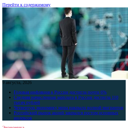
Перейти к содержимому
9 августа, 2026
Годовая инфляция в России достигла почти 6%
Средняя начисленная зарплата в России достигла 110
тысяч рублей
Четвертую экономику мира накрыло волной мигрантов
Российский рынок акций закрылся ростом основных
индексов
Экономика